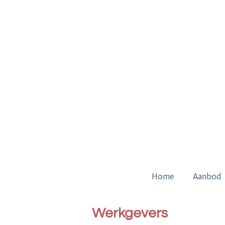
Ga
direct
naar
de
hoofdinhoud
Home
Aanbod
Werkgevers