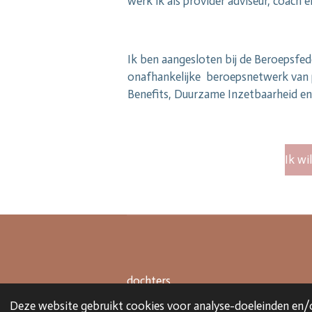
werk ik als provider adviseur, coach
Ik ben aangesloten bij de Beroepsfe
onafhankelijke
beroepsnetwerk van p
Benefits, Duurzame Inzetbaarheid en 
Ik wi
© 2021
dochters
Deze website gebruikt cookies voor analyse-doeleinden en/o