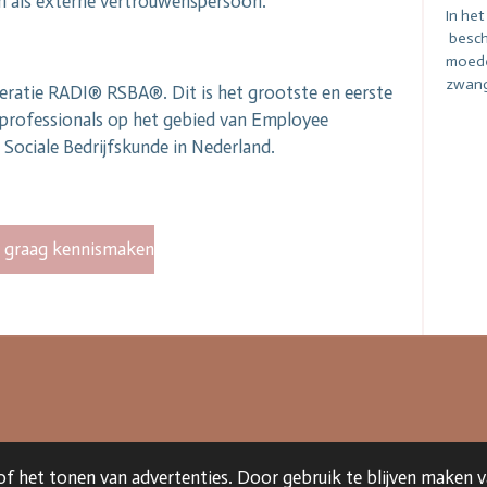
 en als externe vertrouwenspersoon.
In het
beschr
moede
zwang
deratie RADI® RSBA®. Dit is het grootste en eerste
rofessionals op het gebied van Employee
Sociale Bedrijfskunde in Nederland.
l graag kennismaken
 Moeders zi
f het tonen van advertenties. Door gebruik te blijven maken v