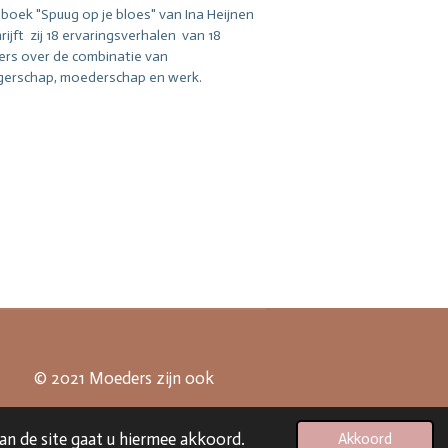
 boek "Spuug op je bloes" van Ina Heijnen
ijft zij 18 ervaringsverhalen van 18
rs over de combinatie van
erschap, moederschap en werk.
jn ook
an de site gaat u hiermee akkoord.
Akkoord